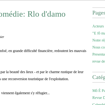
comédie: Rlo d'damo
Page
Acteurs
"E fô ma
ier
Notre ré
Nous co
nfoé, en grande difficulté financière, redoutent les mauvais
Presenta
revue de
r la beauté des lieux - et par le charme rustique de leur
Catég
s une reconversion touristique de l'exploitation.
Mô È Pa
iennent également s'y réfugier...
Revue D
Calendri