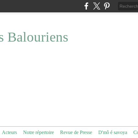
s Balouriens
Acteurs
Notre répertoire
Revue de Presse
D'mô é savoya
Co