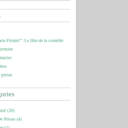
s
ria Firmin!": Le film de la comédie
pertoire
ntacter
tion
 presse
ories
toé
(20)
e Presse
(4)
er
(1)