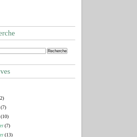
erche
ives
2)
(7)
(10)
er
(7)
er
(13)