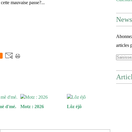
 cette mauvaise passe?...
Newsl
Abonnez-
articles 
0
Artic
mè d'mé.
Motz : 2026
Lôz éjô