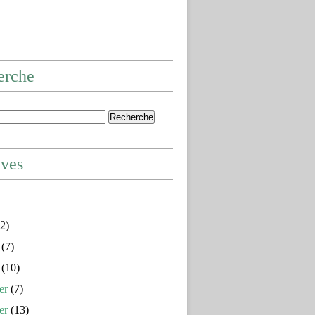
erche
ives
2)
(7)
(10)
er
(7)
er
(13)