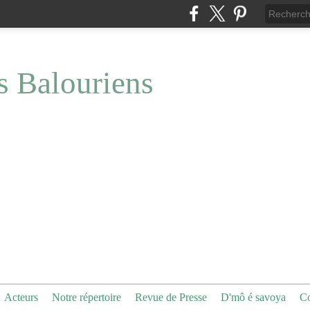
s Balouriens
Acteurs
Notre répertoire
Revue de Presse
D'mô é savoya
Co