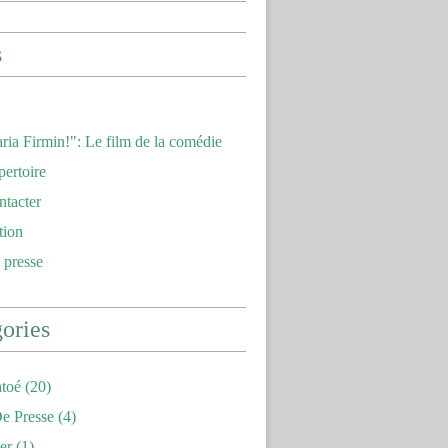
s
ria Firmin!": Le film de la comédie
pertoire
ntacter
tion
 presse
ories
toé
(20)
e Presse
(4)
er
(1)