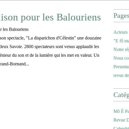
aison pour les Balouriens
Page
Acteurs
 son spectacle, "La disparichon d'Célestin" une douzaine
"E fô ma
s deux Savoie. 2800 spectateurs sont venus applaudir les
Notre ré
énieur du son et de la lumière qui les met en valeur. Un
Nous co
Grand-Bornand...
Presenta
revue de
Catég
Mô È Pa
Revue D
Calendri