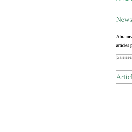
Newsl
Abonnez-
articles 
Artic