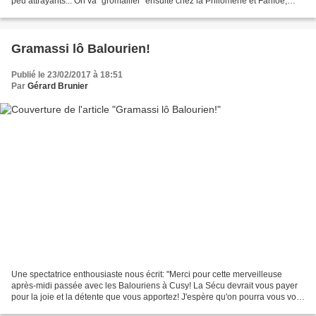
peu attrayants... On va "gromailler" ensuite chez la Philomène et Fanfoé,
avec Célestin et sa fille. Une...
Gramassi lô Balourien!
Publié le 23/02/2017 à 18:51
Par
Gérard Brunier
Une spectatrice enthousiaste nous écrit: "Merci pour cette merveilleuse
après-midi passée avec les Balouriens à Cusy! La Sécu devrait vous payer
pour la joie et la détente que vous apportez! J'espère qu'on pourra vous voir
encore longtemps: bravo et merci!...