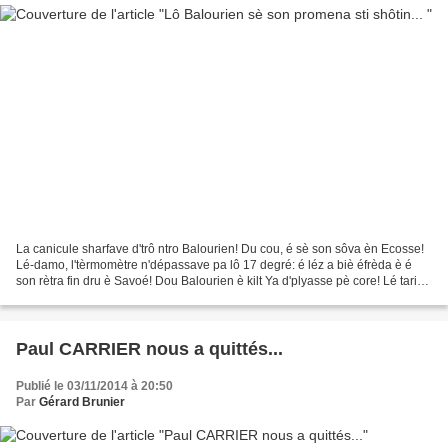
La canicule sharfave d'trô ntro Balourien! Du cou, é sè son sôva èn Ecosse!
Lé-damo, l'tèrmomètre n'dépassave pa lô 17 degré: é léz a biè éfrèda è é
son rètra fin dru è Savoé! Dou Balourien è kilt Ya d'plyasse pè core! Lé tarine
son biè corna! On bravö...
Paul CARRIER nous a quittés...
Publié le 03/11/2014 à 20:50
Par
Gérard Brunier