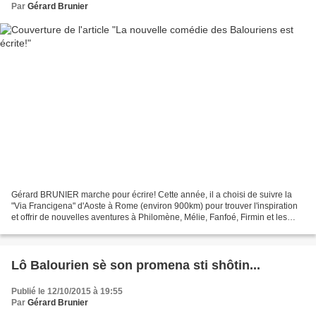
Par
Gérard Brunier
Gérard BRUNIER marche pour écrire! Cette année, il a choisi de suivre la
"Via Francigena" d'Aoste à Rome (environ 900km) pour trouver l'inspiration
et offrir de nouvelles aventures à Philomène, Mélie, Fanfoé, Firmin et les
autres. Cette année, semble-t-il,...
Lô Balourien sè son promena sti shôtin...
Publié le 12/10/2015 à 19:55
Par
Gérard Brunier