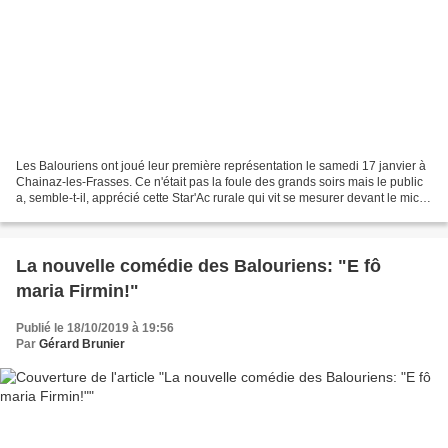
Les Balouriens ont joué leur première représentation le samedi 17 janvier à
Chainaz-les-Frasses. Ce n'était pas la foule des grands soirs mais le public
a, semble-t-il, apprécié cette Star'Ac rurale qui vit se mesurer devant le micro
de madame de F...,...
La nouvelle comédie des Balouriens: "E fô
maria Firmin!"
Publié le 18/10/2019 à 19:56
Par
Gérard Brunier