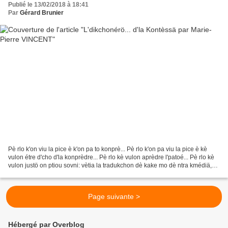
Publié le 13/02/2018 à 18:41
Par
Gérard Brunier
Pè rlo k'on viu la pice è k'on pa to konprè... Pè rlo k'on pa viu la pice è kè
vulon étre d'cho d'la konprèdre... Pè rlo kè vulon aprèdre l'patoé... Pè rlo kè
vulon justö on ptiou sovni: vètia la tradukchon dè kake mo dè ntra kmédiä,
du patoé u franc...
Page suivante >
Hébergé par Overblog