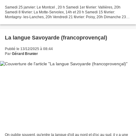
Samedi 25 janvier: Le Montcel , 20 h Samedi 1er février: Vallières, 20h
Samedi 8 février: La Motte-Servolex, 14h et 20 h Samedi 15 février:
Montagny- les-Lanches, 20h Vendredi 21 février: Poisy, 20h Dimanche 23
février: Cusy, 14h30 Samedi 1er mars: Les...
La langue Savoyarde (francoprovençal)
Publié le 13/12/2025 à 08:44
Par
Gérard Brunier
On oublie souvent, qu'entre la langue d'oïl au nord et d'oc au sud, il y a une