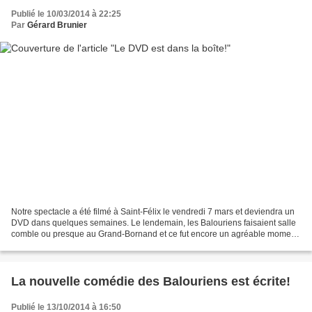
Publié le 10/03/2014 à 22:25
Par
Gérard Brunier
Notre spectacle a été filmé à Saint-Félix le vendredi 7 mars et deviendra un
DVD dans quelques semaines. Le lendemain, les Balouriens faisaient salle
comble ou presque au Grand-Bornand et ce fut encore un agréable moment
de grande complicité avec le public,...
La nouvelle comédie des Balouriens est écrite!
Publié le 13/10/2014 à 16:50