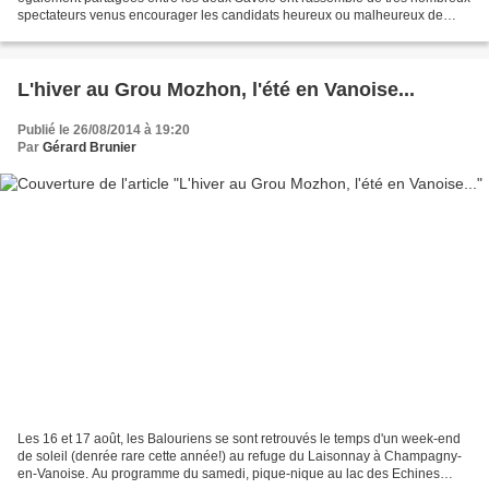
spectateurs venus encourager les candidats heureux ou malheureux de
notre Star'Ac. Fifine et Firmin, chaperonnés...
L'hiver au Grou Mozhon, l'été en Vanoise...
Publié le 26/08/2014 à 19:20
Par
Gérard Brunier
Les 16 et 17 août, les Balouriens se sont retrouvés le temps d'un week-end
de soleil (denrée rare cette année!) au refuge du Laisonnay à Champagny-
en-Vanoise. Au programme du samedi, pique-nique au lac des Echines