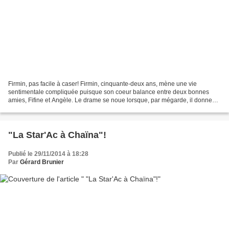
Firmin, pas facile à caser! Firmin, cinquante-deux ans, mène une vie
sentimentale compliquée puisque son coeur balance entre deux bonnes
amies, Fifine et Angèle. Le drame se noue lorsque, par mégarde, il donne
rendez-vous aux deux belles le même jour......
"La Star'Ac à Chaïna"!
Publié le 29/11/2014 à 18:28
Par
Gérard Brunier