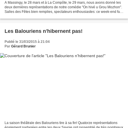
A Massingy, le 28 mars et à La Compôte, le 29 mars, nous avons donné les
deux dernières représentations de notre comédie "On hivé u Grou Mozhon".
Salles des Fêtes bien remplies, spectateurs enthousiastes: ce week-end fut
un beau final pour Les Balouriens...
Les Balouriens n'hibernent pas!
Publié le 31/03/2015 à 21:04
Par
Gérard Brunier
La saison théâtrale des Balouriens tire à sa fin! Quatorze représentations
également partagées entre les deux Savoie ont rassemblé de très nombreux