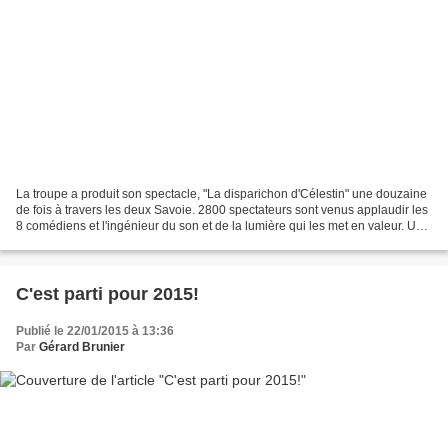
La troupe a produit son spectacle, "La disparichon d'Célestin" une douzaine
de fois à travers les deux Savoie. 2800 spectateurs sont venus applaudir les
8 comédiens et l'ingénieur du son et de la lumière qui les met en valeur. Un
pic d'affluence au Grand-Bornand...
C'est parti pour 2015!
Publié le 22/01/2015 à 13:36
Par
Gérard Brunier