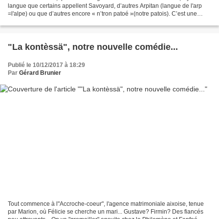
langue que certains appellent Savoyard, d’autres Arpitan (langue de l'arp
=l'alpe) ou que d’autres encore « n’tron patoé »(notre patois). C’est une
vraie langue, qui n’a été...
"La kontèssä", notre nouvelle comédie...
Publié le 10/12/2017 à 18:29
Par
Gérard Brunier
Tout commence à l"Accroche-coeur", l'agence matrimoniale aixoise, tenue
par Marion, où Félicie se cherche un mari... Gustave? Firmin? Des fiancés