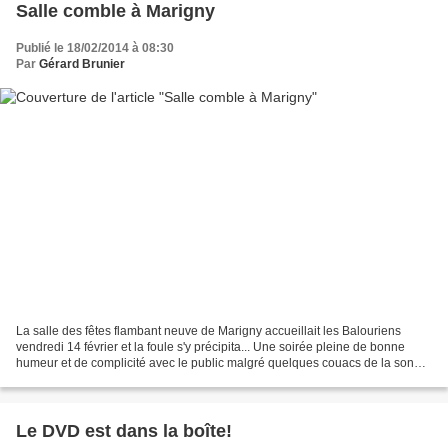
Salle comble à Marigny
Publié le 18/02/2014 à 08:30
Par
Gérard Brunier
La salle des fêtes flambant neuve de Marigny accueillait les Balouriens
vendredi 14 février et la foule s'y précipita... Une soirée pleine de bonne
humeur et de complicité avec le public malgré quelques couacs de la sono...
Merci à l'équipe organisatrice...
Le DVD est dans la boîte!