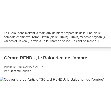
Les Balouriens mettent la main aux derniers préparatifs de leur nouvelle
comédie champêtre: Ntron Firmin (Notre Firmin). Firmin, modeste paysan (4
vaches et un veau), arrive à un tournant de sa vie. En effet, sa mère qui
l'étouffait vient d'entrer à la...
Gérard RENDU, le Balourien de l'ombre
Publié le 01/04/2015 à 21:07
Par
Gérard Brunier