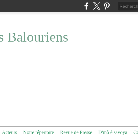
s Balouriens
Acteurs
Notre répertoire
Revue de Presse
D'mô é savoya
Co