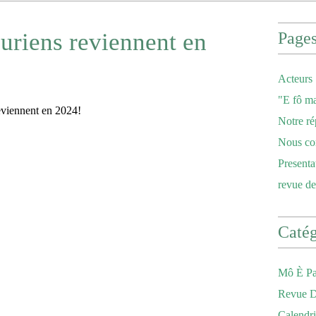
uriens reviennent en
Page
Acteurs
"E fô ma
Notre ré
Nous co
Presenta
revue de
Catég
Mô È Pa
Revue D
Calendri