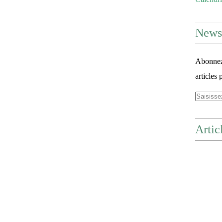
Newsl
Abonnez-
articles 
Artic