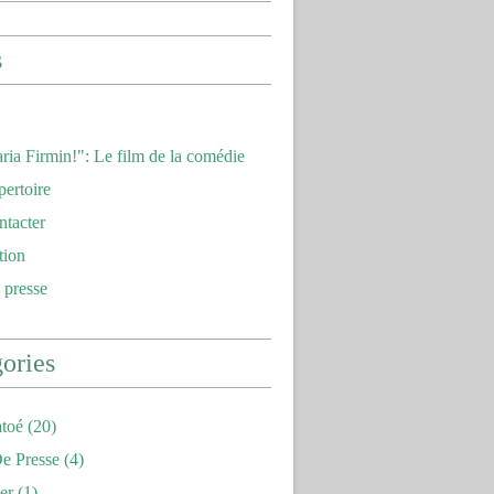
s
ria Firmin!": Le film de la comédie
pertoire
ntacter
tion
 presse
ories
toé
(20)
e Presse
(4)
er
(1)