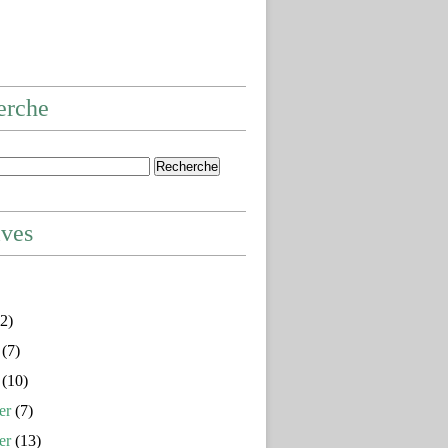
erche
ives
2)
(7)
(10)
er
(7)
er
(13)